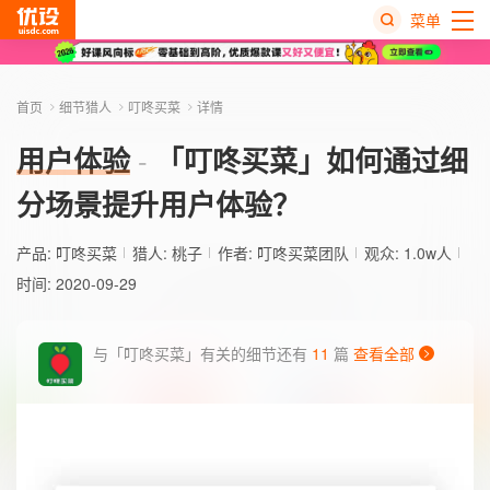
菜单
热
搜
首页
细节猎人
叮咚买菜
详情
榜
用户体验
「叮咚买菜」如何通过细
分场景提升用户体验？
产品:
叮咚买菜
猎人:
桃子
作者: 叮咚买菜团队
观众: 1.0w人
时间: 2020-09-29
与「叮咚买菜」有关的细节还有
11
篇
查看全部