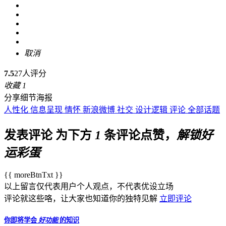
取消
7.5
27人评分
收藏
1
分享细节海报
人性化
信息呈现
情怀
新浪微博
社交
设计逻辑
评论
全部话题
发表评论
为下方
1
条评论点赞，
解锁好
运彩蛋
{{ moreBtnTxt }}
以上留言仅代表用户个人观点，不代表优设立场
评论就这些咯，让大家也知道你的独特见解
立即评论
你即将学会
好功能
的知识