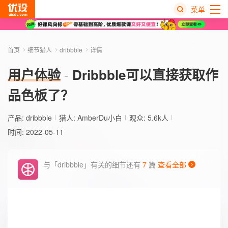
菜单
热
搜
首页
细节猎人
dribbble
详情
榜
用户体验
Dribbble可以直接获取作
品色板了？
产品:
dribbble
猎人:
AmberDu小白
观众: 5.6k人
时间: 2022-05-11
与「dribbble」有关的细节还有
7
篇
查看全部