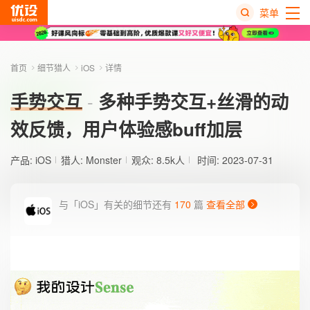
菜单
热
搜
首页
细节猎人
iOS
详情
榜
手势交互
多种手势交互+丝滑的动
效反馈，用户体验感buff加层
产品:
iOS
猎人:
Monster
观众: 8.5k人
时间: 2023-07-31
与「iOS」有关的细节还有
170
篇
查看全部