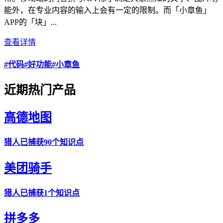
能外，在专业内容的输入上会有一定的限制。而「小章鱼」
APP的「块」...
查看详情
#
代码
#
好功能
#
小章鱼
近期热门产品
高德地图
猎人
已捕获90个知识点
美团骑手
猎人
已捕获1个知识点
拼多多