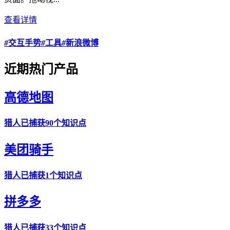
查看详情
#
交互手势
#
工具
#
新浪微博
近期热门产品
高德地图
猎人
已捕获90个知识点
美团骑手
猎人
已捕获1个知识点
拼多多
猎人
已捕获33个知识点