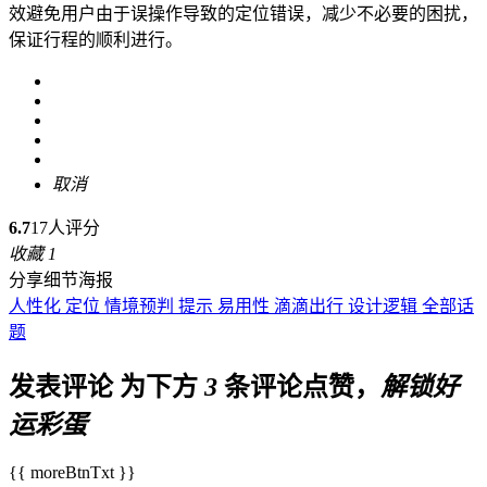
效避免用户由于误操作导致的定位错误，减少不必要的困扰，
保证行程的顺利进行。
取消
6.7
17人评分
收藏
1
分享细节海报
人性化
定位
情境预判
提示
易用性
滴滴出行
设计逻辑
全部话
题
发表评论
为下方
3
条评论点赞，
解锁好
运彩蛋
{{ moreBtnTxt }}