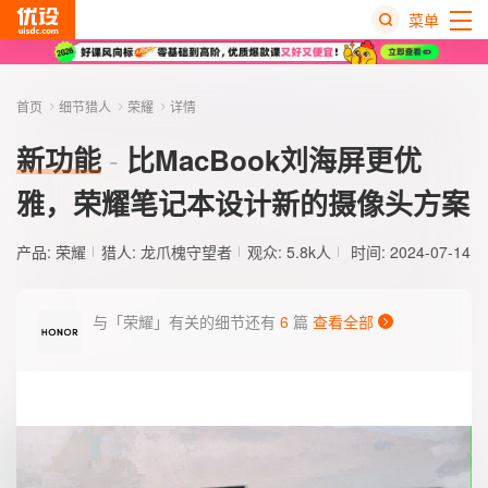
菜单
热
搜
首页
细节猎人
荣耀
详情
榜
新功能
比MacBook刘海屏更优
雅，荣耀笔记本设计新的摄像头方案
产品:
荣耀
猎人:
龙爪槐守望者
观众: 5.8k人
时间: 2024-07-14
与「荣耀」有关的细节还有
6
篇
查看全部