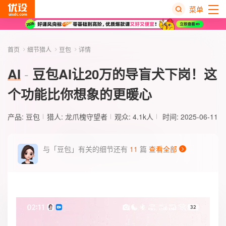
菜单
热
搜
首页
细节猎人
豆包
详情
榜
AI
豆包AI让20万的导盲犬下岗！这
个功能比你想象的更暖心
产品:
豆包
猎人:
龙爪槐守望者
观众: 4.1k人
时间: 2025-06-11
与「豆包」有关的细节还有
11
篇
查看全部