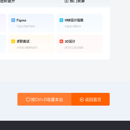
进阶提升
热门资源
Figma
HMI设计指南
令设计师爱不释手
车载设计教科书
求职面试
3D设计
为你用心整理的技巧
技巧与工具全揭秘
按Ctrl+D收藏本站
返回首页