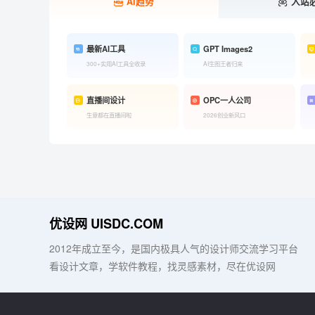
AI趋势
入站
最新AI工具
GPT Images2
300+实用AI工具全收录
AI生图王者归来
直播间设计
OPC一人公司
生意都在直播间啦
2026创业新风口
优设网 UISDC.COM
2012年成立至今，是国内极具人气的设计师交流学习平台
看设计文章，学软件教程，找灵感素材，尽在优设网