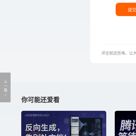
提
评论就这些咯，让
上
一
篇
你可能还爱看