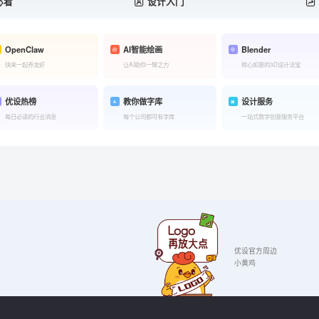
必看
设计入门
OpenClaw
AI智能绘画
Blender
快来一起养龙虾
让AI助你一臂之力
称心如意的3D设计法宝
优设热榜
教你做字库
设计服务
每日必读的行业消息
每个公司都可有字库
一站式数字创意服务平台
优设官方周边
小黄鸡