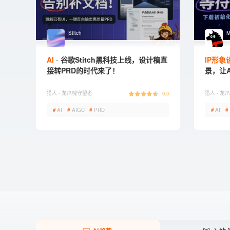
Stitch
M
AI
谷歌Stitch黑科技上线，设计稿直
IP形象
接转PRD的时代来了！
景，让
猎人 -
龙爪槐守望者
猎人 -
龙爪
9.0
#
AI
#
AIGC
#
PRD
#
AI
#