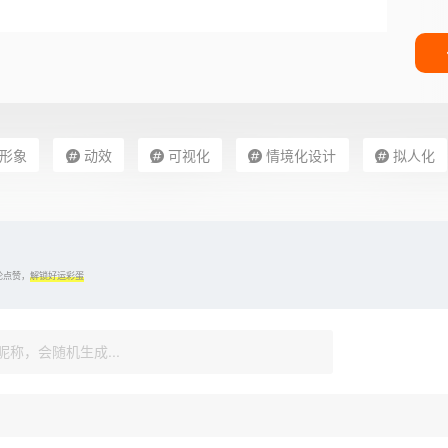
P形象
动效
可视化
情境化设计
拟人化
论点赞，
解锁好运彩蛋