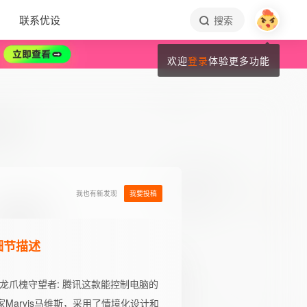
联系优设
搜索
欢迎
登录
体验更多功能
我也有新发现
我要投稿
细节描述
龙爪槐守望者
: 腾讯这款能控制电脑的
管家Marvis马维斯，采用了情境化设计和