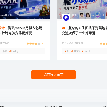
arvis马维斯
夸克
设计
腾讯Marvis用拟人化场
AI
复杂的AI生图找不到落地
AI控制电脑变得更好玩
克这次做了一个好示范
槐守望者
猎人 -
龙爪槐守望者
8.0
IP形象
#
loading
#
AI
#
AIGC
#
Doodle
返回猎人首页