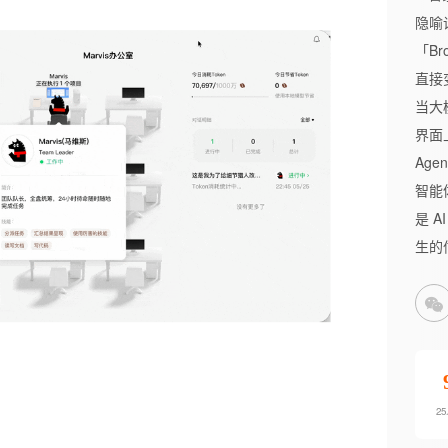
隐喻
「Br
直接
当大
界面
Ag
智能
是 
生的
2