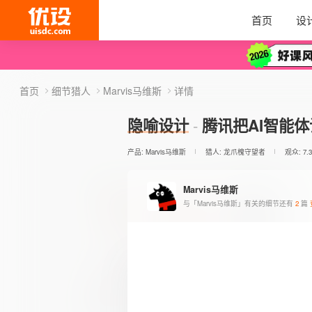
首页
设
首页
细节猎人
Marvis马维斯
详情
隐喻设计
腾讯把AI智能
产品:
Marvis马维斯
猎人:
龙爪槐守望者
观众: 7.
Marvis马维斯
与「Marvis马维斯」有关的细节还有
2
篇