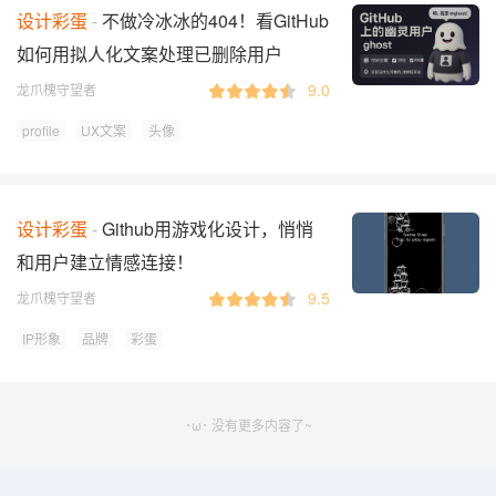
设计彩蛋
不做冷冰冰的404！看GitHub
如何用拟人化文案处理已删除用户
9.0
龙爪槐守望者
profile
UX文案
头像
设计彩蛋
Github用游戏化设计，悄悄
和用户建立情感连接！
9.5
龙爪槐守望者
IP形象
品牌
彩蛋
･ω･ 没有更多内容了~