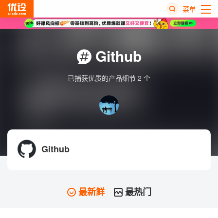
菜单
热
搜
Github
榜
已捕获优质的产品细节 2 个
Github
最新鲜
最热门