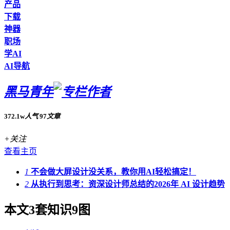
产品
下载
神器
职场
学AI
AI导航
黑马青年
372.1w
人气
97
文章
+关注
查看主页
1
不会做大屏设计没关系，教你用AI轻松搞定！
2
从执行到思考：资深设计师总结的2026年 AI 设计趋势
本文3套知识9图