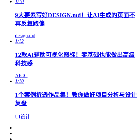
1/10
9大要素写好DESIGN.md！让AI生成的页面不
再反复跑偏
design.md
1/12
12款AI辅助可视化图标！零基础也能做出高级
科技感
AIGC
1/10
1个案例拆透作品集！教你做好项目分析与设计
复盘
UI设计