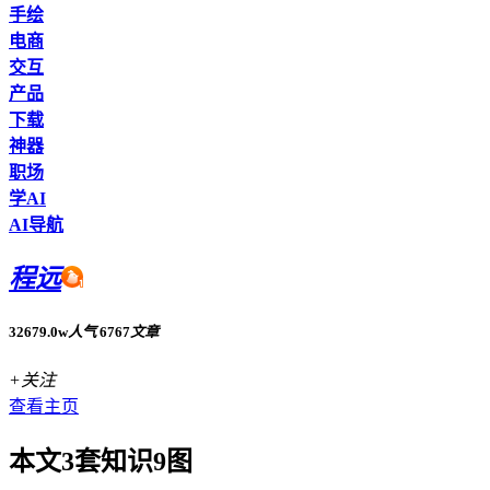
手绘
电商
交互
产品
下载
神器
职场
学AI
AI导航
程远
32679.0w
人气
6767
文章
+关注
查看主页
本文3套知识9图