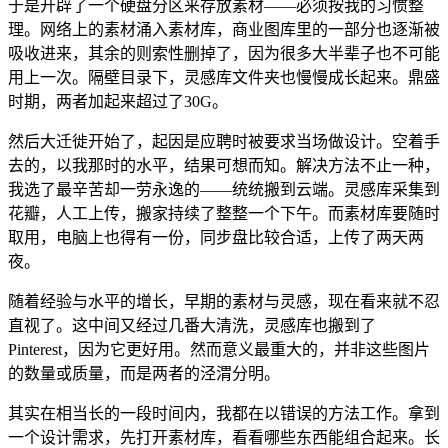
于是开辟了一个硬盘分区来存放素材——必须按我的习惯整
理。网络上的素材涌入素材库，商业图库里的一部分也逐渐被
吸收进来，其余的则索性删掉了，因为很多大半辈子也不可能
用上一次。隔壁目录下，灵感库文件夹也慢慢成长起来。鼎盛
时期，两者加起来超过了30G。
然后大迁徙开始了，起因是应聘时被要求当场做设计。空着手
去的，以我那时的水平，结果可想而知。解决方法不止一种，
我选了最辛苦却一劳永逸的——统统搬到云端。灵感库采集到
花瓣，人工上传，搬家持续了整整一个下午。而素材库要随时
取用，电脑上也得有一份，同步盘比较合适，上传了两天两
夜。
随着经验与水平的增长，早期的素材与灵感，现在看来就不忍
直视了。这中间又经过几番大清洗，灵感库也搬到了
Pinterest，因为它更好用。然而意义最重大的，并非这些图片
的数量或质量，而是两者的泾渭分明。
其实在相当长的一段时间内，我都在以错误的方法工作。拿到
一个设计需求，先打开素材库，看看哪些东西能组合起来。长