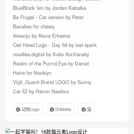
BlueBlock 'em by Jordan Kabalka
Be Frugal - Cat version by Peter
Bacallao for chewy
Aiwanju by Alexa Erkaeva
Owl Head Logo - Day 58 by last spark
noodles.digital by Kubo Koričanský
Realm of the Purrrd Eye by Daniel
Haire for Nooklyn
Vigil_Guard-Brand LOGO by Sunny
Cat 🐱 by Ramin Nasibov
动物Logo
Dribbble
猫