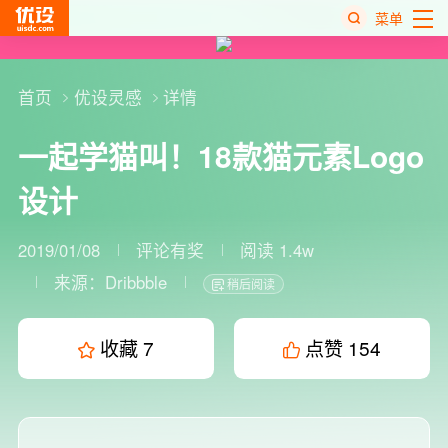
菜单
热
搜
首页
优设灵感
详情
榜
一起学猫叫！18款猫元素Logo
设计
2019/01/08
评论有奖
阅读 1.4w
来源：
Dribbble
稍后阅读
收藏
7
点赞
154