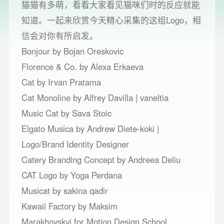
猫猫有多萌，看看大家看见猫咪们时的反应就能
知道。一起来欣赏今天精心采集的这组Logo，相
信会对你有所启发。
Bonjour by Bojan Oreskovic
Florence & Co. by Alexa Erkaeva
Cat by Irvan Pratama
Cat Monoline by Alfrey Davilla | vaneltia
Music Cat by Sava Stoic
Elgato Musica by Andrew Diete-koki |
Logo/Brand Identity Designer
Catery Branding Concept by Andreea Deliu
CAT Logo by Yoga Perdana
Musicat by sakina qadir
Kawaii Factory by Maksim
Marakhovskyi for Motion Design School