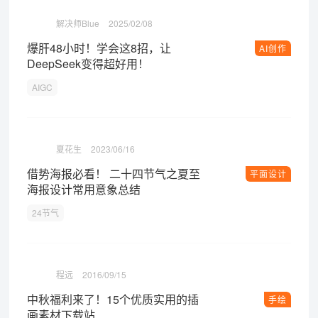
解决师Blue
2025/02/08
爆肝48小时！学会这8招，让
AI创作
DeepSeek变得超好用！
AIGC
夏花生
2023/06/16
借势海报必看！ 二十四节气之夏至
平面设计
海报设计常用意象总结
24节气
程远
2016/09/15
中秋福利来了！15个优质实用的插
手绘
画素材下载站