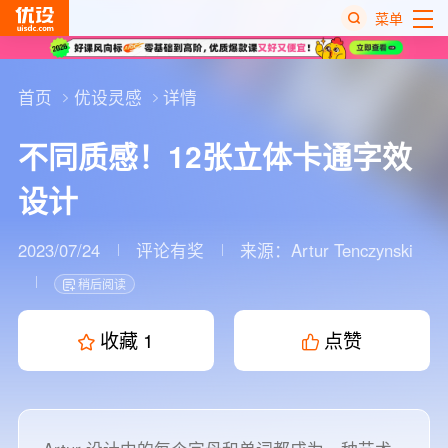
菜单
热
搜
首页
优设灵感
详情
榜
不同质感！12张立体卡通字效
设计
2023/07/24
评论有奖
来源：
Artur Tenczynski
稍后阅读
收藏
1
点赞