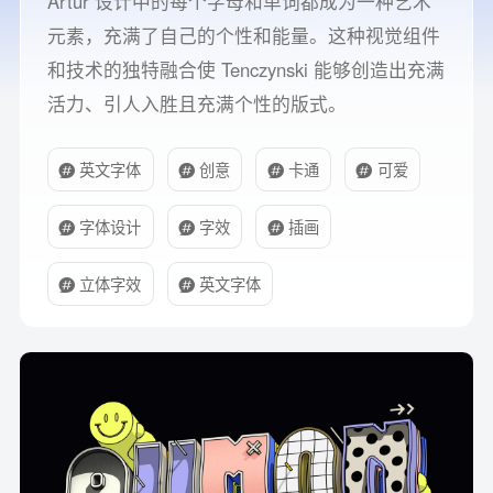
Artur 设计中的每个字母和单词都成为一种艺术
元素，充满了自己的个性和能量。这种视觉组件
和技术的独特融合使 Tenczynski 能够创造出充满
活力、引人入胜且充满个性的版式。
英文字体
创意
卡通
可爱
字体设计
字效
插画
立体字效
英文字体