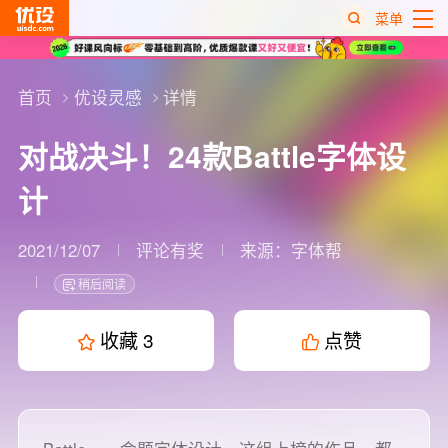
菜单
热
搜
首页
优设灵感
详情
榜
对战决斗！24款Battle字体设
计
2021/12/07
评论有奖
来源：
字体帮
稍后阅读
收藏
3
点赞