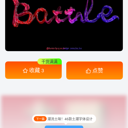
干货满满
收藏
点赞
3
潮流土味！46款土潮字体设计
下一篇