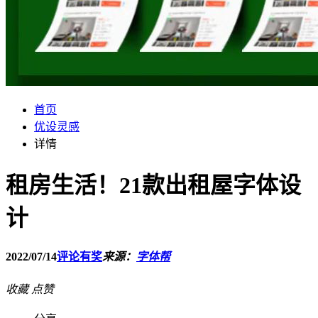
首页
优设灵感
详情
租房生活！21款出租屋字体设
计
2022/07/14
评论有奖
来源：
字体帮
收藏
点赞