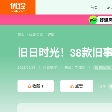
首页
设
首页
优设灵感
详情
旧日时光！38款旧
2022/05/28
评论有奖
来源：
字体帮
稍后阅读
收藏
1
点赞
分享