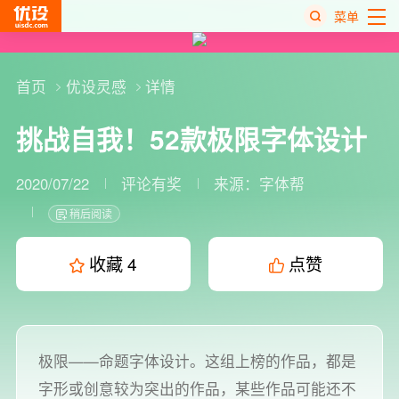
菜单
热
搜
首页
优设灵感
详情
榜
挑战自我！52款极限字体设计
2020/07/22
评论有奖
来源：
字体帮
稍后阅读
收藏
4
点赞
极限——命题字体设计。这组上榜的作品，都是
字形或创意较为突出的作品，某些作品可能还不