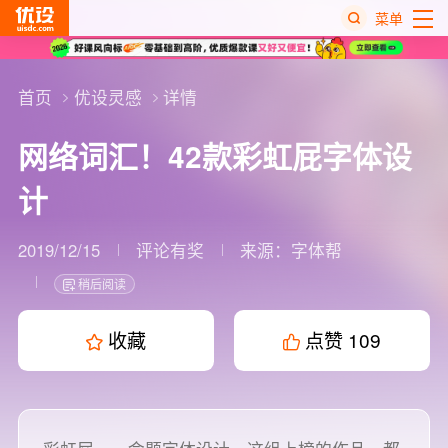
菜单
热
搜
首页
优设灵感
详情
榜
网络词汇！42款彩虹屁字体设
计
2019/12/15
评论有奖
来源：
字体帮
稍后阅读
收藏
点赞
109