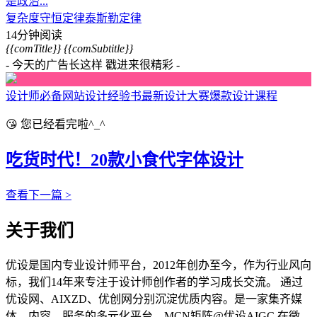
是政治...
复杂度守恒定律
泰斯勒定律
14分钟阅读
{{comTitle}}
{{comSubtitle}}
- 今天的广告长这样 戳进来很精彩 -
设计师必备网站
设计经验书
最新设计大赛
爆款设计课程
😘 您已经看完啦^_^
吃货时代！20款小食代字体设计
查看下一篇 >
关于我们
优设是国内专业设计师平台，2012年创办至今，作为行业风向
标，我们14年来专注于设计师创作者的学习成长交流。 通过
优设网、AIXZD、优创网分别沉淀优质内容。是一家集齐媒
体、内容、服务的多元化平台。MCN矩阵@优设AIGC 在微