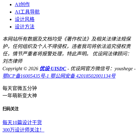
AI创作
AI工具导航
设计风格
设计方法
本网站所有数据及文档均受《著作权法》及相关法律法规保
护，任何组织及个人不得侵权，违者我司将依法追究侵权责
任，情节严重者将报警处理，特此声明。 优设网法律顾问：
刘杰律师
Copyright © 2026
优设-UISDC
- 优设网官方微信号：youshege
-
鄂ICP备16005435号-1
鄂公网安备 42018502001134号
每天官微五分钟
一年萌新变大神
扫码关注
每天10篇设计干货
300万设计师关注！