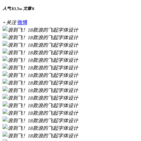
人气
83.5w
文章
0
+关注
微博