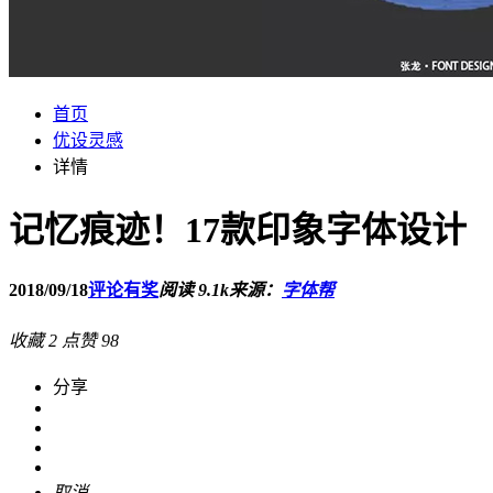
首页
优设灵感
详情
记忆痕迹！17款印象字体设计
2018/09/18
评论有奖
阅读 9.1k
来源：
字体帮
收藏
2
点赞
98
分享
取消