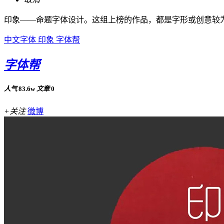
印象——命题字体设计。这组上榜的作品，都是字形或创意较
中文字体
印象
字体帮
字体帮
人气
83.6w
文章
0
+关注
微博