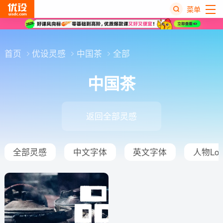
菜单
热
搜
首页
优设灵感
中国茶
全部
榜
中国茶
返回全部灵感
全部灵感
中文字体
英文字体
人物Log