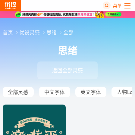
菜单
热
搜
首页
优设灵感
思绪
全部
榜
思绪
返回全部灵感
全部灵感
中文字体
英文字体
人物Log