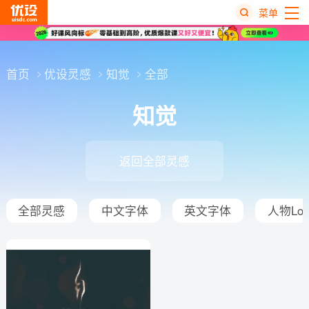
菜单
热
搜
首页
优设灵感
知觉
全部
榜
知觉
返回全部灵感
全部灵感
中文字体
英文字体
人物Log