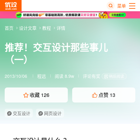
菜单
热
首页
设计文章
教程
详情
搜
榜
推荐！交互设计那些事儿
（一）
2013/10/06
程远
阅读 8.9w
评论有奖
稍后阅读
收藏
126
点赞
13
交互设计
网页设计