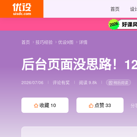
首页
设
首页
技巧经验
优设9图
详情
后台页面没思路！1
2026/07/06
评论有奖
阅读 9.8k
稍后阅读
收藏
10
点赞
33
分