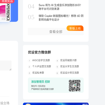
本期奖品
04
Suno 将为 AI 生成音乐添加隐形水印！
跨平台可识别来源
05
微软 Copilot 新版图标曝光！移除 3D 阴
影转向扁平化设计
新版上线
查看全部
优设官方微信群
AIGC自学交流群
优设同城搭子群
1
4
个人IP运营交流群
优设大学生交流群
2
5
优设私单群
优设设计师交流群
3
6
添加管理员 招财
微信号: 扫码添加
严格审核打造高质量交流群
优设立场