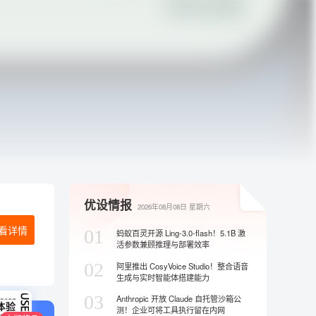
优设情报
2026年08月08日
星期六
看详情
01
蚂蚁百灵开源 Ling-3.0-flash！5.1B 激
活参数兼顾推理与部署效率
02
阿里推出 CosyVoice Studio！整合语音
生成与实时智能体搭建能力
03
Anthropic 开放 Claude 自托管沙箱公
测！企业可将工具执行留在内网