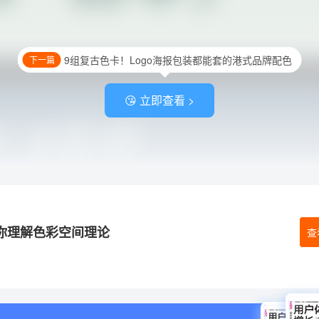
9组复古色卡！Logo海报包装都能套的港式品牌配色
下一篇
😘 立即查看 >
你理解色彩空间理论
查