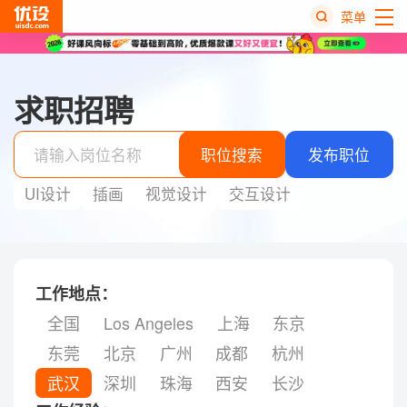
菜单
热
搜
求职招聘
榜
职位搜索
发布职位
UI设计
插画
视觉设计
交互设计
工作地点：
全国
Los Angeles
上海
东京
东莞
北京
广州
成都
杭州
武汉
深圳
珠海
西安
长沙