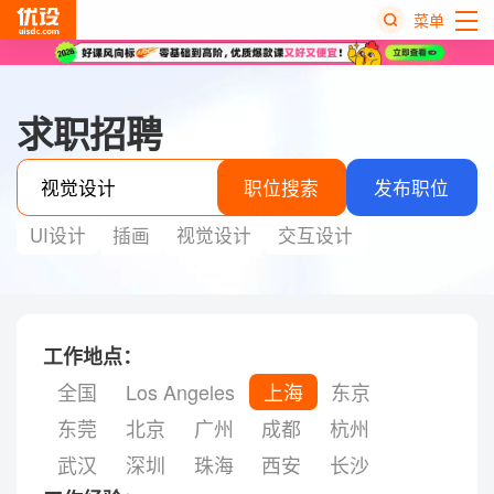
菜单
热
搜
求职招聘
榜
职位搜索
发布职位
UI设计
插画
视觉设计
交互设计
工作地点：
全国
Los Angeles
上海
东京
东莞
北京
广州
成都
杭州
武汉
深圳
珠海
西安
长沙