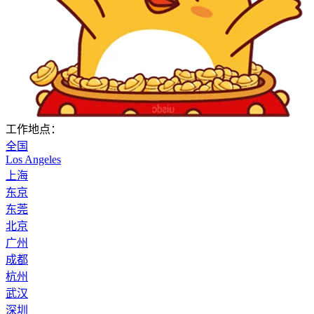
工作地点：
全国
Los Angeles
上海
东京
东莞
北京
广州
成都
杭州
武汉
深圳