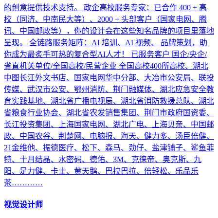
的创意提供技术支持。 政企高校服务专家：已合作 400 + 高
校（同济、中南民大等）、2000 + 头部客户（国家电网、腾
讯、中国邮政等），你的设计会在这些知名品牌的项目里落地
呈现。 全链路服务矩阵：AI 培训、AI 视频、 品牌策划，助
你成为最炙手可热的复合型AI人才！ 已服务客户 国企/央企/
省直机关单位/全国高校/民营企业 全国高校400所高校、湖北
中图长江外文书店、国家电网华中分部、大冶市公安局、联投
传媒、武汉市公安、鄂州消防、荆门融媒体、湖北应急安全教
育实践基地、湖北省广播电视局、湖北省消防救援总队、湖北
省粮食行业协会、湖北省农发销售集团、荆门市政府国资委、
长江投资集团、上海国家电网、湖北广电、上海贝亲、中国邮
政、中国农谷、荆楚网、电脑报、海天、健力多、汤臣倍健、
21金维他、振德医疗、松下、森马、劲仔、盐津铺子、鲨鱼菲
特、十月结晶、水密码、德佑、3M、克徕帝、奥克斯、九
阳、足力健、卡士、黄天鹅、巴拉巴拉、倍轻松、乐品乐
茶…………
视觉设计师