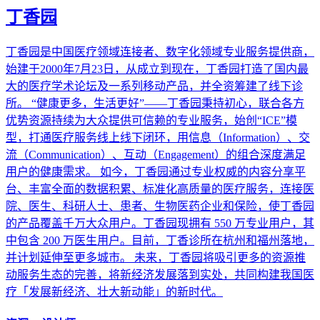
丁香园
丁香园是中国医疗领域连接者、数字化领域专业服务提供商，
始建于2000年7月23日，从成立到现在，丁香园打造了国内最
大的医疗学术论坛及一系列移动产品，并全资筹建了线下诊
所。 “健康更多，生活更好”——丁香园秉持初心，联合各方
优势资源持续为大众提供可信赖的专业服务，始创“ICE”模
型，打通医疗服务线上线下闭环，用信息（Information）、交
流（Communication）、互动（Engagement）的组合深度满足
用户的健康需求。 如今，丁香园通过专业权威的内容分享平
台、丰富全面的数据积累、标准化高质量的医疗服务，连接医
院、医生、科研人士、患者、生物医药企业和保险，使丁香园
的产品覆盖千万大众用户。丁香园现拥有 550 万专业用户，其
中包含 200 万医生用户。目前，丁香诊所在杭州和福州落地，
并计划延伸至更多城市。 未来，丁香园将吸引更多的资源推
动服务生态的完善，将新经济发展落到实处，共同构建我国医
疗「发展新经济、壮大新动能」的新时代。