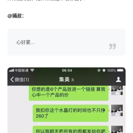
@嫣叔：
心好累…