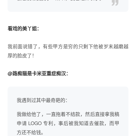
看戏的美丫姐：
我前面说错了，有些甲方是穷的只剩下他被岁末越磨越
厚的脸皮了！
@路痴猫是卡米亚重症痴汉：
我遇到过其中最奇葩的：
我做给他了，一直拖着不结款，然后直接拿我稿
申请 LOGO 专利，事后被我知道去催款，而甲
方还不给钱。