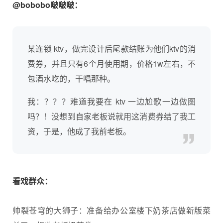
@bobobo啵啵啵：
某连锁 ktv，做完设计后尾款结账为他们ktv的消
费券，并且只有6个月使用期，价格1w左右，不
包酒水吃的，干唱那种。
我：？？？难道我要在 ktv 一边尬歌一边做图
吗？！没想到自家老板说就用这消费券结了我工
资，于是，他成了我前老板。
看戏群众：
帅裂苍穹的大狮子：准备给办公室楼下奶茶店做新版菜