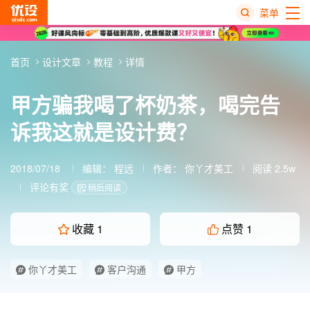
菜单
热
首页
设计文章
教程
详情
搜
榜
甲方骗我喝了杯奶茶，喝完告
诉我这就是设计费？
2018/07/18
编辑：
程远
作者：
你丫才美工
阅读 2.5w
评论有奖
稍后阅读
收藏
1
点赞
1
你丫才美工
客户沟通
甲方