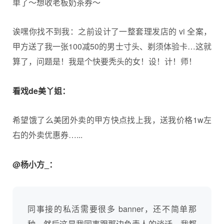
单了～想收老板奶茶券～
诶嘿你找不到我：之前设计了一整套理发店的 vi 全案，
甲方送了我一张100减50的男士寸头、剃须体验卡…这就
算了，问题是！我是个快要秃头的女！设！计！师！
看戏de美丫姐：
希望饿了么美团外卖的甲方快点找上我，送我价格1w左
右的外卖优惠券…...
@杨小方_：
同事接的私活需要很多 banner，还不简单那
种。然后这是我同事跟那边负责人的谈话，我都