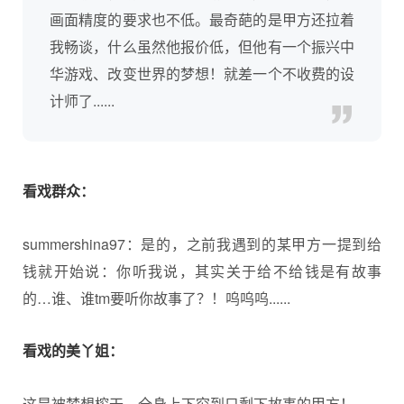
画面精度的要求也不低。最奇葩的是甲方还拉着
我畅谈，什么虽然他报价低，但他有一个振兴中
华游戏、改变世界的梦想！就差一个不收费的设
计师了......
看戏群众：
summershina97：是的，之前我遇到的某甲方一提到给
钱就开始说：你听我说，其实关于给不给钱是有故事
的…谁、谁tm要听你故事了？！呜呜呜......
看戏的美丫姐：
这是被梦想榨干、全身上下穷到只剩下故事的甲方！