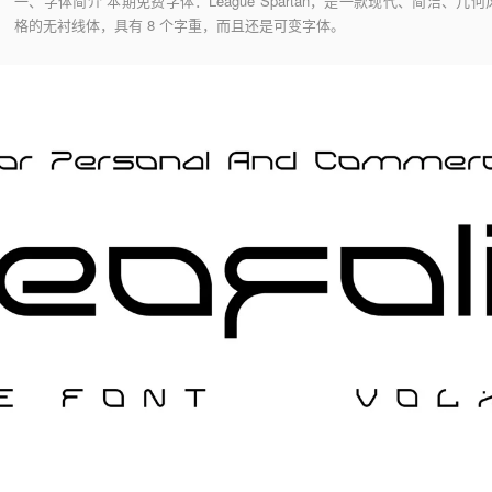
一、字体简介 本期免费字体：League Spartan，是一款现代、简洁、几何
格的无衬线体，具有 8 个字重，而且还是可变字体。