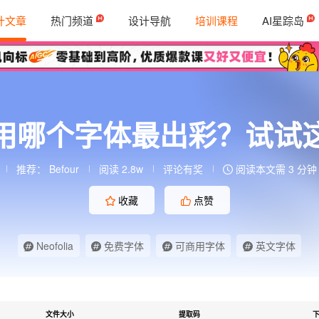
计文章
热门频道
设计导航
培训课程
AI星踪岛
用哪个字体最出彩？试试
推荐：
Befour
阅读 2.8w
评论有奖
阅读本文需 3 分钟
收藏
点赞
Neofolia
免费字体
可商用字体
英文字体
文件大小
提取码