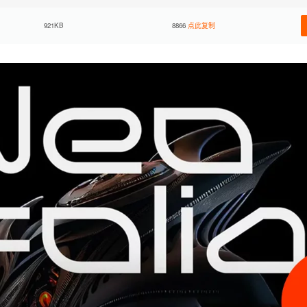
921KB
8866
点此复制