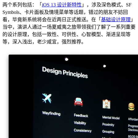
两个系列包括：「
iOS 13 设计新特性
」，涉及深色模式、SF
Symbols、卡片面板及情境菜单等话题，错过的朋友不妨回
看，毕竟新系统将会在近两日正式推送。在「
基础设计原理
」
当中，演讲人通过一场夏威夷之旅带领我们了解了一系列重要
的设计原理，包括一致性、可供性、心智模型、渐进呈现等
等，深入浅出，老少咸宜，强烈推荐。