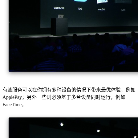
有些服务可以在你拥有多种设备的情况下带来最优体验，例如
ApplePay；另外一些则必须基于多台设备同时运行，例如
FaceTime。