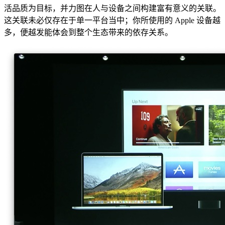
活品质为目标，并力图在人与设备之间构建富有意义的关联。
这关联未必仅存在于单一平台当中；你所使用的 Apple 设备越
多，便越发能体会到整个生态带来的依存关系。