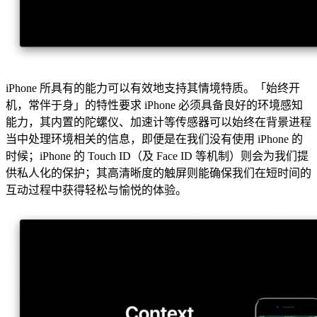
iPhone 所具有的能力可以有效地支持其情境特质。「始终开
机，常伴于身」的特性要求 iPhone 必须具备良好的环境感知
能力，其内置的陀螺仪、加速计等传感器可以始终在背景进程
当中处理环境相关的信息，即便是在我们没有使用 iPhone 的
时候；iPhone 的 Touch ID（及 Face ID 等机制）则会为我们提
供私人化的保护；其高清晰度的触屏则能确保我们在短时间的
互动过程中获得轻松与愉悦的体验。