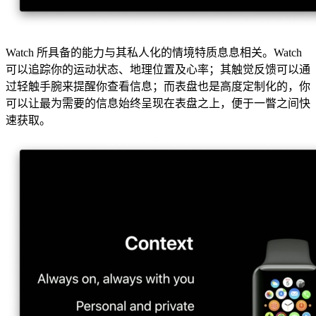
Watch 所具备的能力与其私人化的情境特质息息相关。Watch
可以追踪你的运动状态、地理位置及心率；其触觉反馈可以通
过轻触手腕来提醒你查看信息；而表盘也是高度定制化的，你
可以让最为需要的信息始终呈现在表盘之上，便于一瞥之间快
速获取。