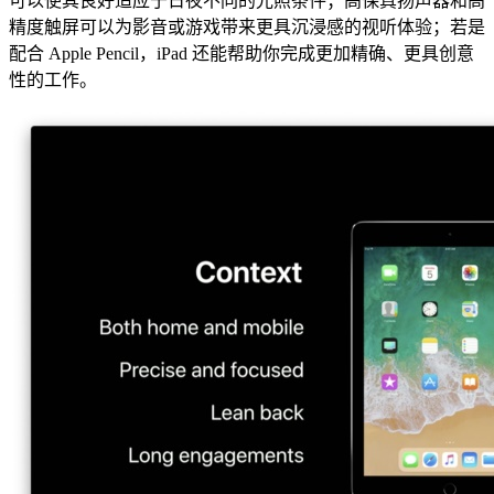
可以使其良好适应于日夜不同的光照条件；高保真扬声器和高
精度触屏可以为影音或游戏带来更具沉浸感的视听体验；若是
配合 Apple Pencil，iPad 还能帮助你完成更加精确、更具创意
性的工作。