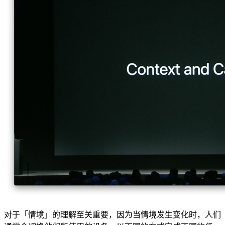
对于「情境」的理解至关重要，因为当情境发生变化时，人们