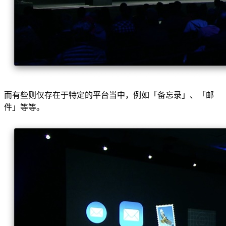
而有些则仅存在于特定的平台当中，例如「备忘录」、「邮
件」等等。