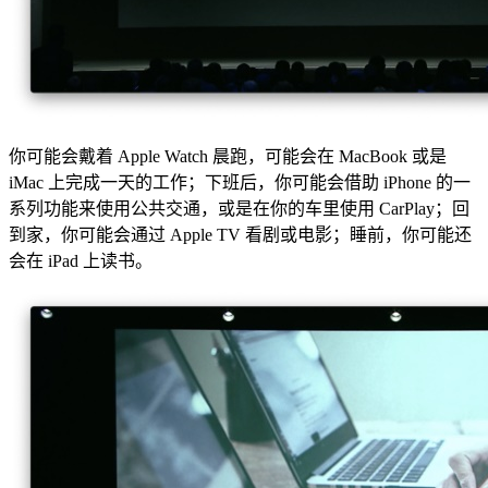
你可能会戴着 Apple Watch 晨跑，可能会在 MacBook 或是
iMac 上完成一天的工作；下班后，你可能会借助 iPhone 的一
系列功能来使用公共交通，或是在你的车里使用 CarPlay；回
到家，你可能会通过 Apple TV 看剧或电影；睡前，你可能还
会在 iPad 上读书。