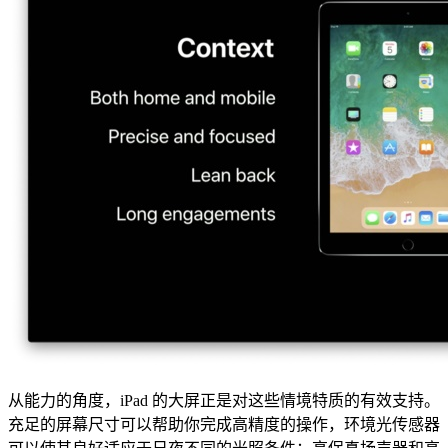
从能力的角度，iPad 的大屏正是对这些情境特质的有效支持。
充足的屏幕尺寸可以帮助你完成高精度的操作，环境光传感器