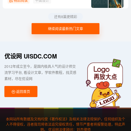
稍后阅读
平面设计
还有8篇更精彩
继续阅读最新热门文章
优设网 UISDC.COM
2012年成立至今，是国内极具人气的设计师交
流学习平台
看设计文章，学软件教程，找灵感
素材，尽在优设网
返回首页
本网站所有数据及文档均受《著作权法》及相关法律法规保护，任何组织及个
人不得侵权，违者我司将依法追究侵权责任，情节严重者将报警处理，特此声
明。 优设网法律顾问：刘杰律师