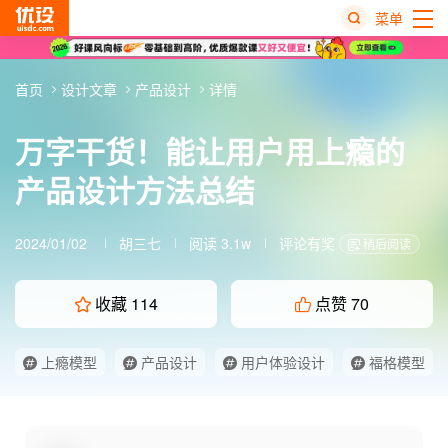
菜单
热
首页
设计文章
产品设计
详情
搜
榜
万字干货！能让用户用上瘾的
产品设计方法总结
2024/01/02
胡三七
阅读 3.1w
评论有奖
稍后阅读
收藏
114
点赞
70
上瘾模型
产品设计
用户体验设计
福格模型
行为设计学