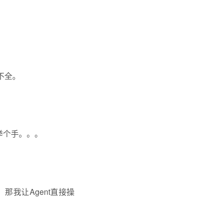
不全。
举个手。。。
我让Agent直接操