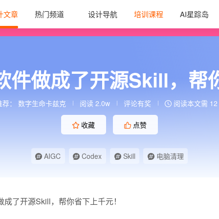
计文章
热门频道
设计导航
培训课程
AI星踪岛
件做成了开源Skill，
推荐：
数字生命卡兹克
阅读 2.0w
评论有奖
阅读本文需 12
收藏
点赞
AIGC
Codex
Skill
电脑清理