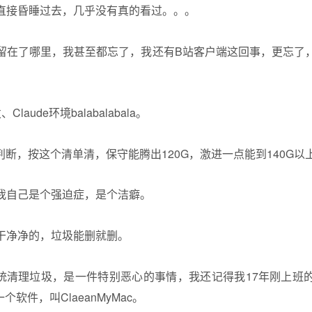
直接昏睡过去，几乎没有真的看过。。。
留在了哪里，我甚至都忘了，我还有B站客户端这回事，更忘了
laude环境balabalabala。
个判断，按这个清单清，保守能腾出120G，激进一点能到140G以
我自己是个强迫症，是个洁癖。
干净净的，垃圾能删就删。
系统清理垃圾，是一件特别恶心的事情，我还记得我17年刚上班
个软件，叫ClaeanMyMac。