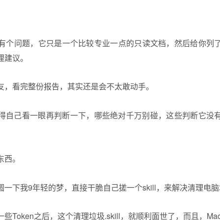
t其实有个问题，它只是一个比较专业一点的只读文档，然后给你列
理建议。
友，看完整份报告，其实还是会不太敢动手。
得自己看一眼再判断一下，哪些绝对千万别碰，这些判断它没
东西。
一下我9年轻的梦，直接干脆自己搓一个skill，来解决清理电
Token之后，这个清理垃圾.skill，就顺利面世了，而且，Mac