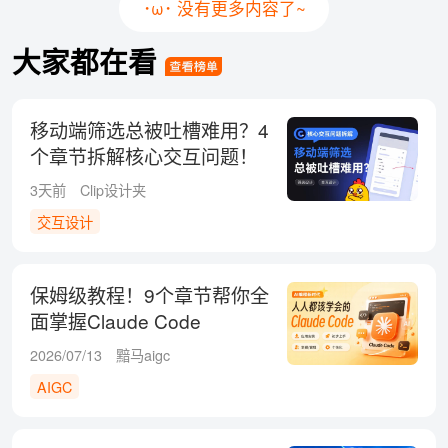
･ω･ 没有更多内容了~
大家都在看
移动端筛选总被吐槽难用？4
个章节拆解核心交互问题！
3天前
Clip设计夹
交互设计
保姆级教程！9个章节帮你全
面掌握Claude Code
2026/07/13
黯马aigc
AIGC