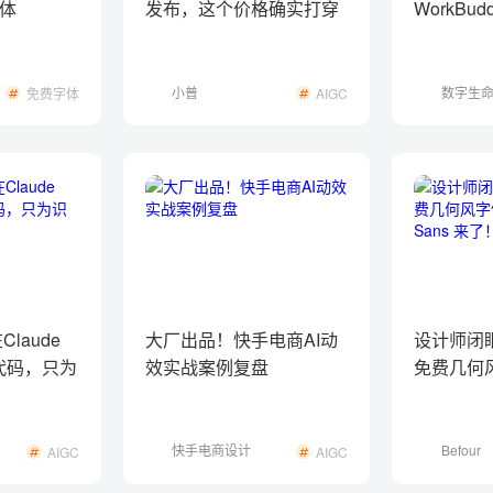
体
发布，这个价格确实打穿
WorkBu
了！
适合国内的
小普
数字生
免费字体
AIGC
克
Claude
大厂出品！快手电商AI动
设计师闭
代码，只为
效实战案例复盘
免费几何风
Kiyosun
快手电商设计
Befour
AIGC
AIGC
中心