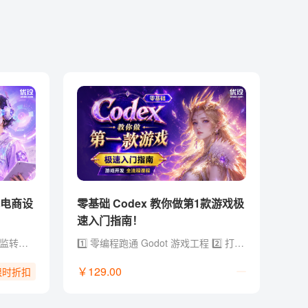
体电商设
零基础 Codex 教你做第1款游戏极
速入门指南！
- 总监级经验：12年电商设计总监转型实战经验，拒绝堆砌参数，直击商用落地 - 黄金全链路：AI Agent x Skill × 工作流，打通（方法论 + 创意 + 视觉 + 电商全链路 + 求职作品集） - 提效流水线：定制流程 AI 加持，用提效批量化设计工具与方法实现能效翻倍 - 资源库更新：2026年电商/视觉/创作类 AI 工具与工作流资源库，持续更新迭代 - 独家福利：附赠 AI 提示词文档/说明书+作品集参考，支撑商业案例快速落地和求职晋升
1️⃣ 零编程跑通 Godot 游戏工程 2️⃣ 打通 GPT、即梦、Lovart、Codex、Godot 工具链 3️⃣ 把零散 AI 素材整合成可交互、可运行的游戏项目 4️⃣ 配套提示词、开发模板、skill 文档和学习群答疑
￥129.00
限时折扣