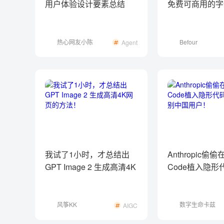
用户体验设计要素总结
免费可商用的字
（下）
Coconat
热心网友小陈
Befour
Agent
我试了1小时，才总结出
Anthropic偷偷在
GPT Image 2 生成高清4K
Code植入隐形
网页的方法！
识别中国用户！
风筝KK
数字生命卡兹
AIGC
克