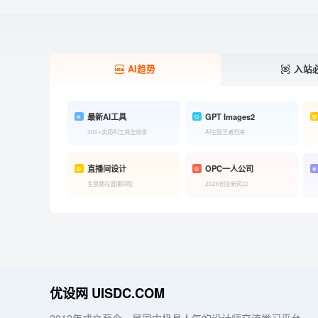
AI趋势
入站
最新AI工具
GPT Images2
300+实用AI工具全收录
AI生图王者归来
直播间设计
OPC一人公司
生意都在直播间啦
2026创业新风口
优设网 UISDC.COM
2012年成立至今，是国内极具人气的设计师交流学习平台