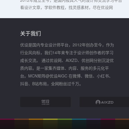
看设计文章，学软件教程，找灵感素材，尽在优设网
关于我们
优设是国内专业设计师平台，2012年创办至今，作为
行业风向标，我们14年来专注于设计师创作者的学习
成长交流。 通过优设网、AIXZD、优创网分别沉淀优
质内容。是一家集齐媒体、内容、服务的多元化平
台。MCN矩阵@优设AIGC 在微博、微信、小红书、
抖音、B站布局，全网粉丝过千万。