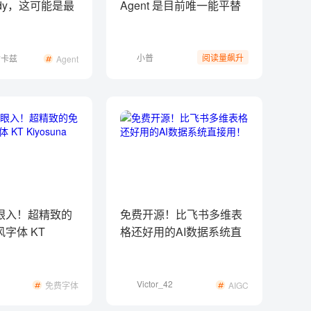
ddy，这可能是最
Agent 是目前唯一能平替
Agent产品
Claude Code的选择
小普
阅读量飙升
命卡兹
Agent
眼入！超精致的
免费开源！比飞书多维表
字体 KT
格还好用的AI数据系统直
a Sans 来了！
接用！
Victor_42
免费字体
AIGC