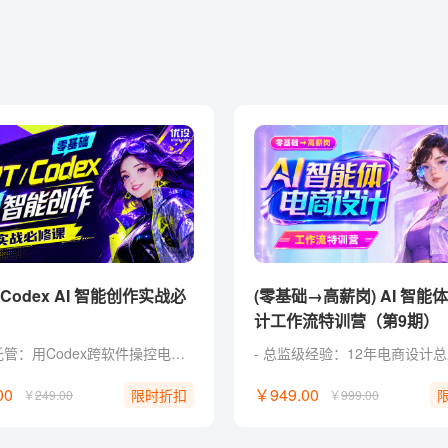
(零基础→高薪岗) AI 智能
计工作流特训营（第9期）
系统级托管：用Codex跨软件操控电脑，一键接管机械杂活。 零代码实战：命令Codex自制Web工具，普通人无痛跨界开发。 定制化外挂：训练Codex私有设计技能，自由组装商业提效流。 批量化出图：自制Canvas工具，一键打包合成商业延展图包。 独家福利： 附赠收录30+Skill 和 AI提示词典，可交互即开即用。
00
￥949.00
限时折扣
￥
249.00
￥
999.00