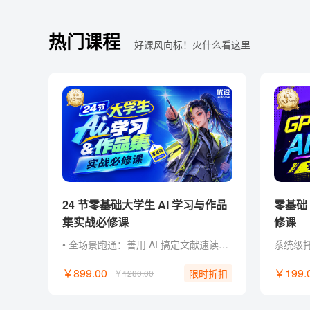
热门课程
好课风向标！火什么看这里
24 节零基础大学生 AI 学习与作品
零基础 Codex AI 智能创作实战必
集实战必修课
修课
• 全场景跑通：善用 AI 搞定文献速读、课堂汇报、社团策划与作品集！ • 零经验门槛：零基础掌握主流 AI 工具玩法，轻松制作惊艳 AI 作品。 • 作品集打造：将作品与项目经历升级为作品集，直接用于简历与面试！ • 创作超能力：不被专业束缚， 掌握先进 AI 工作流，成为独立内容创作者！ • 独家福利：附赠提示词指令包、PPT 排版框架、案例模板与面试自述话术。
￥899.00
￥199.
限时折扣
￥
1280.00