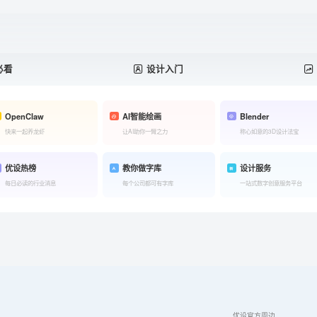
必看
设计入门
OpenClaw
AI智能绘画
Blender
快来一起养龙虾
让AI助你一臂之力
称心如意的3D设计法宝
优设热榜
教你做字库
设计服务
每日必读的行业消息
每个公司都可有字库
一站式数字创意服务平台
优设官方周边