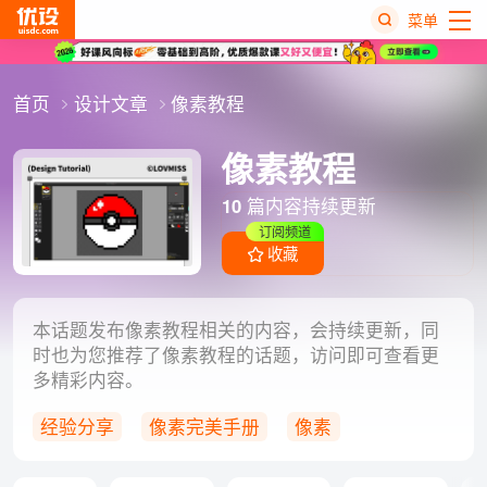
菜单
热
首页
设计文章
像素教程
搜
榜
像素教程
10
篇内容持续更新
订阅频道
收藏
本话题发布像素教程相关的内容，会持续更新，同
时也为您推荐了像素教程的话题，访问即可查看更
多精彩内容。
经验分享
像素完美手册
像素
像素科普
PS教程