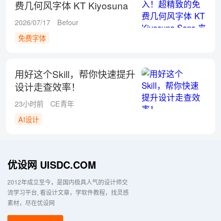
费几何风字体 KT Kiyosuna
Sans 来了！
2026/07/17
Befour
免费字体
用好这个Skill，帮你快速提升
设计走查效率！
23小时前
CE青年
AI设计
优设网 UISDC.COM
2012年成立至今，是国内极具人气的设计师交
流学习平台
看设计文章，学软件教程，找灵感
素材，尽在优设网