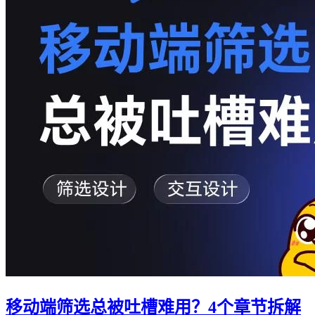
移动端筛选总被吐槽难用？4个章节拆解