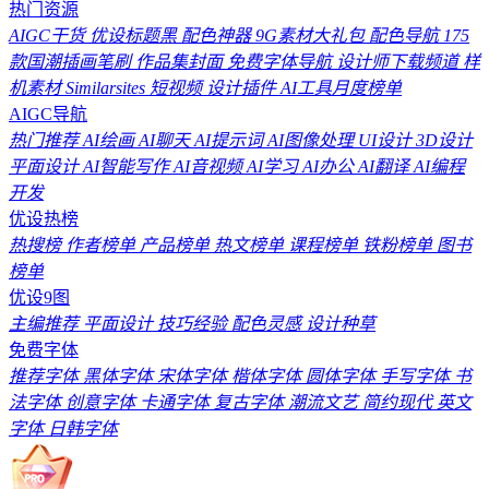
热门资源
AIGC干货
优设标题黑
配色神器
9G素材大礼包
配色导航
175
款国潮插画笔刷
作品集封面
免费字体导航
设计师下载频道
样
机素材
Similarsites
短视频
设计插件
AI工具月度榜单
AIGC导航
热门推荐
AI绘画
AI聊天
AI提示词
AI图像处理
UI设计
3D设计
平面设计
AI智能写作
AI音视频
AI学习
AI办公
AI翻译
AI编程
开发
优设热榜
热搜榜
作者榜单
产品榜单
热文榜单
课程榜单
铁粉榜单
图书
榜单
优设9图
主编推荐
平面设计
技巧经验
配色灵感
设计种草
免费字体
推荐字体
黑体字体
宋体字体
楷体字体
圆体字体
手写字体
书
法字体
创意字体
卡通字体
复古字体
潮流文艺
简约现代
英文
字体
日韩字体