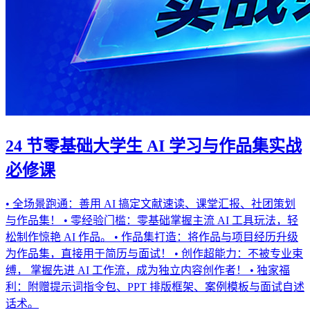
24 节零基础大学生 AI 学习与作品集实战
必修课
• 全场景跑通：善用 AI 搞定文献速读、课堂汇报、社团策划
与作品集！ • 零经验门槛：零基础掌握主流 AI 工具玩法，轻
松制作惊艳 AI 作品。 • 作品集打造：将作品与项目经历升级
为作品集，直接用于简历与面试！ • 创作超能力：不被专业束
缚， 掌握先进 AI 工作流，成为独立内容创作者！ • 独家福
利：附赠提示词指令包、PPT 排版框架、案例模板与面试自述
话术。