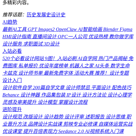
多精彩内容。
推荐话题：
历史
发展史
设计史
AI趋势
最新AI工具
GPT Images2
OpenClaw
AI智能绘画
Blender
Figma
HMI设计指南
直播间设计
OPC一人公司
优设热榜
教你做字库
设计服务
求职面试
3D设计
入站必看
520个必看设计网站
9图！入站必刷
AI自学网
热门产品揭秘
免
费图库
私单报价
优设年度榜单
机器人之家
AI头条
数字生命
卡兹克
设计师书单
最新免费字体
活动大赛
推荐！设计专题
设计入门
设计软件自学
200篇自学文章
设计师禁忌
平面设计
配色技巧
Behance
设计神器
作品集包装
IP设计
设计方法论
设计心理学
灵感及审美提升
设计模型
掌握设计流程
进阶提升
设计规范
改版设计
设计趋势
设计评审
述职报告
设计思维
职
业晋升方法
品牌设计实战课
剪映专业必修课
自媒体运营实战
优设课堂
提升百倍表现力
Seedance 2.0
AI视频系统入门课