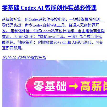
零基础 Codex AI 智能创作实战必修课
系统级托管：用Codex跨软件操控电脑，一键接管机械杂活。
零代码实战：命令Codex自制Web工具，普通人无痛跨界开
发。 定制化外挂：训练Codex私有设计技能，自由组装商业提
效流。 批量化出图：自制Canvas工具，一键打包合成商业延
展图包。 独家福利： 附赠收录30+Skill 和 AI提示词典，可交
互即开即用。
￥199.00
￥
249.00
限时折扣