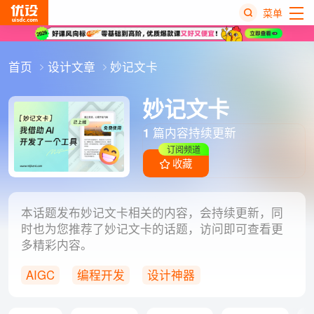
菜单
热
首页
设计文章
妙记文卡
搜
榜
妙记文卡
1
篇内容持续更新
订阅频道
收藏
本话题发布妙记文卡相关的内容，会持续更新，同
时也为您推荐了妙记文卡的话题，访问即可查看更
多精彩内容。
AIGC
编程开发
设计神器