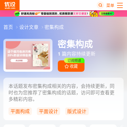
菜单
热
首页
设计文章
密集构成
搜
榜
密集构成
1
篇内容持续更新
订阅频道
收藏
本话题发布密集构成相关的内容，会持续更新，同
时也为您推荐了密集构成的话题，访问即可查看更
多精彩内容。
平面构成
平面设计
版式设计