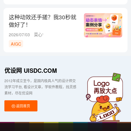
这种动效还手搓？我30秒就
做好了！
2026/07/03
菜心¹
AIGC
优设网 UISDC.COM
2012年成立至今，是国内极具人气的设计师交
流学习平台
看设计文章，学软件教程，找灵感
素材，尽在优设网
返回首页