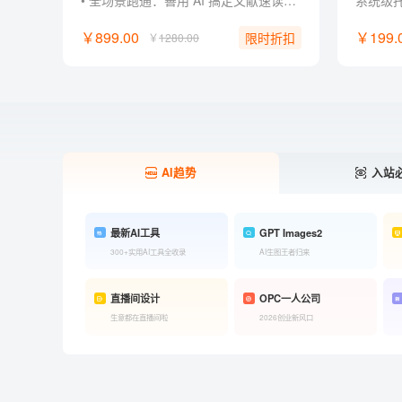
• 全场景跑通：善用 AI 搞定文献速读、课堂汇报、社团策划与作品集！ • 零经验门槛：零基础掌握主流 AI 工具玩法，轻松制作惊艳 AI 作品。 • 作品集打造：将作品与项目经历升级为作品集，直接用于简历与面试！ • 创作超能力：不被专业束缚， 掌握先进 AI 工作流，成为独立内容创作者！ • 独家福利：附赠提示词指令包、PPT 排版框架、案例模板与面试自述话术。
￥899.00
￥199.
限时折扣
￥
1280.00
AI趋势
入站
最新AI工具
GPT Images2
300+实用AI工具全收录
AI生图王者归来
直播间设计
OPC一人公司
生意都在直播间啦
2026创业新风口