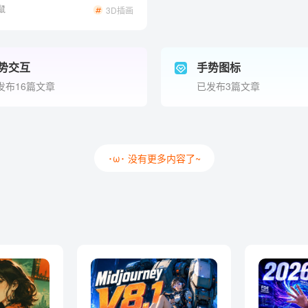
鼠
3D插画
势交互
手势图标
发布16篇文章
已发布3篇文章
･ω･ 没有更多内容了~