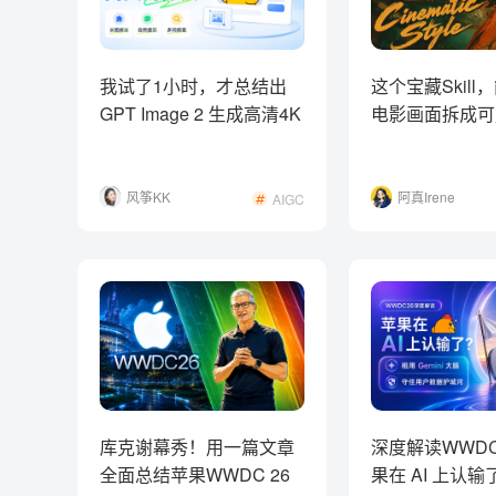
我试了1小时，才总结出
这个宝藏Skill
GPT Image 2 生成高清4K
电影画面拆成可
网页的方法！
觉系统！
风筝KK
阿真Irene
AIGC
库克谢幕秀！用一篇文章
深度解读WWDC
全面总结苹果WWDC 26
果在 AI 上认输