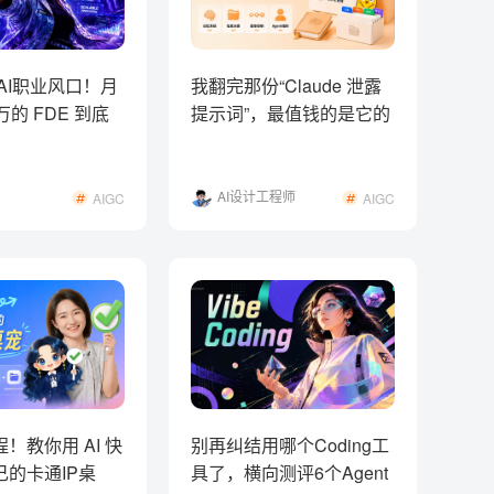
新AI职业风口！月
我翻完那份“Claude 泄露
万的 FDE 到底
提示词”，最值钱的是它的
记忆系统
AI设计工程师
AIGC
AIGC
小黑
！教你用 AI 快
别再纠结用哪个Coding工
己的卡通IP桌
具了，横向测评6个Agent