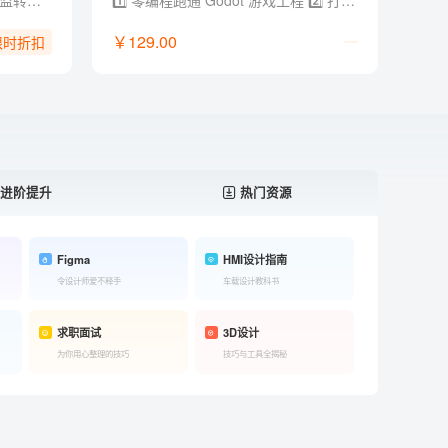
- 总监级经验：12年电商设计总监转型实战经验，拒绝堆砌参数，直击商用落地 - 黄金全链路：AI Agent x Skill × 工作流，打通（方法论 + 创意 + 视觉 + 电商全链路 + 求职作品集） - 提效流水线：定制流程 AI 加持，用提效批量化设计工具与方法实现能效翻倍 - 资源库更新：2026年电商/视觉/创作类 AI 工具与工作流资源库，持续更新迭代 - 独家福利：附赠 AI 提示词文档/说明书+作品集参考，支撑商业案例快速落地和求职晋升
1️⃣ 零编程跑通 Godot 游戏工程 2️⃣ 打通 GPT、即梦、Lovart、Codex、Godot 工具链 3️⃣ 把零散 AI 素材整合成可交互、可运行的游戏项目 4️⃣ 配套提示词、开发模板、skill 文档和学习群答疑
￥129.00
限时折扣
进阶提升
热门资源
Figma
HMI设计指南
令设计师爱不释手
车载设计教科书
求职面试
3D设计
为你用心整理的技巧
技巧与工具全揭秘