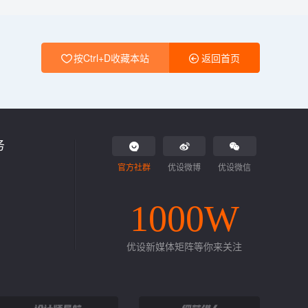
按Ctrl+D收藏本站
返回首页
务
官方社群
优设微博
优设微信
1000W
优设新媒体矩阵等你来关注