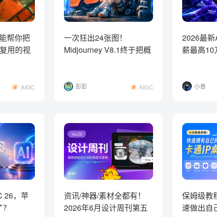
，能帮你把
一次狂出24张图！
2026最
复用的视
Midjourney V8.1终于把概
薪最高10
念探索的成本彻底打下来
是什么？
了
彭彭
小普
AIGC
AIGC
 26，苹
资讯/神器/素材全都有！
保姆级教程
了？
2026年6月设计周刊第五
速做出自