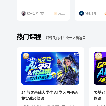
主题演讲
数字生命卡兹
阐述你的
AIGC
克
梦|ゞ
热门课程
好课风向标！火什么看这里
24 节零基础大学生 AI 学习与作品
零基础 Codex AI 智能创作实战必
集实战必修课
修课