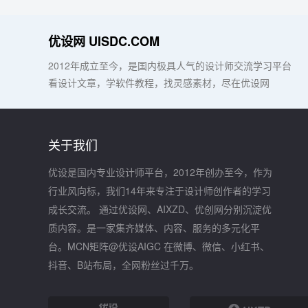
优设网 UISDC.COM
2012年成立至今，是国内极具人气的设计师交流学习平台
看设计文章，学软件教程，找灵感素材，尽在优设网
关于我们
优设是国内专业设计师平台，2012年创办至今，作为
行业风向标，我们14年来专注于设计师创作者的学习
成长交流。 通过优设网、AIXZD、优创网分别沉淀优
质内容。是一家集齐媒体、内容、服务的多元化平
台。MCN矩阵@优设AIGC 在微博、微信、小红书、
抖音、B站布局，全网粉丝过千万。