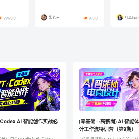
波
宠！
张老三
阿真Iren
WWDC
AIGC
2026
(零基础→高薪岗) AI 智能
计工作流特训营（第9期）