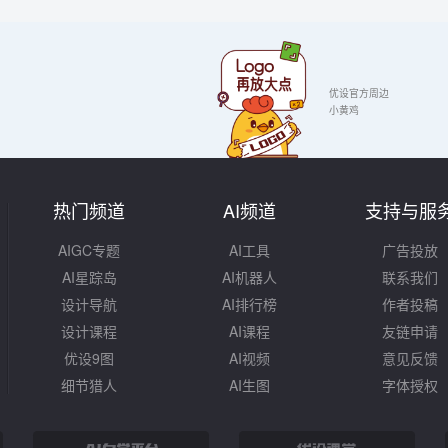
优设官方周边
小黄鸡
热门频道
AI频道
支持与服
AIGC专题
AI工具
广告投放
AI星踪岛
AI机器人
联系我们
设计导航
AI排行榜
作者投稿
设计课程
AI课程
友链申请
优设9图
AI视频
意见反馈
细节猎人
AI生图
字体授权