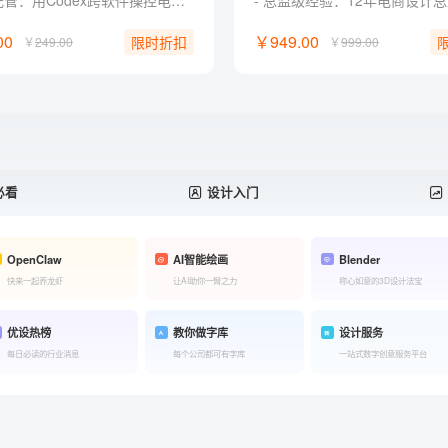
系统级托管：用Codex跨软件操控电脑，一键接管机械杂活。 零代码实战：命令Codex自制Web工具，普通人无痛跨界开发。 定制化外挂：训练Codex私有设计技能，自由组装商业提效流。 批量化出图：自制Canvas工具，一键打包合成商业延展图包。 独家福利： 附赠收录30+Skill 和 AI提示词典，可交互即开即用。
00
￥949.00
限时折扣
￥
249.00
￥
999.00
必看
设计入门
OpenClaw
AI智能绘画
Blender
快来一起养龙虾
让AI助你一臂之力
称心如意的3D设计法宝
优设热榜
教你做字库
设计服务
每日必读的行业消息
每个公司都可有字库
一站式数字创意服务平台