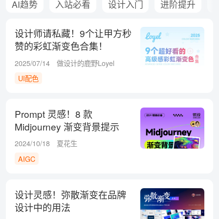
AI趋势
入站必看
设计入门
进阶提升
设计师请私藏！9个让甲方秒
赞的彩虹渐变色合集！
2025/07/14
做设计的鹿野Loyel
UI配色
Prompt 灵感！8 款
Midjourney 渐变背景提示
词！
2024/10/18
夏花生
AIGC
设计灵感！弥散渐变在品牌
设计中的用法