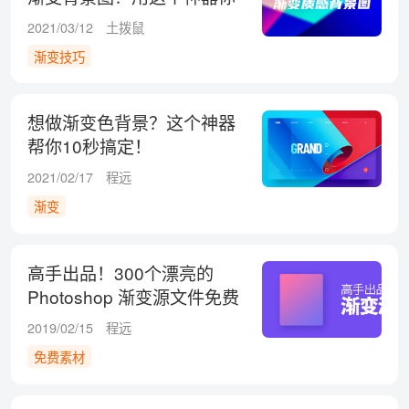
也可以！
2021/03/12
土拨鼠
渐变技巧
想做渐变色背景？这个神器
帮你10秒搞定！
2021/02/17
程远
渐变
高手出品！300个漂亮的
Photoshop 渐变源文件免费
下载！
2019/02/15
程远
免费素材