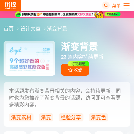
菜单
热
首页
设计文章
渐变背景
搜
榜
渐变背景
23
篇内容持续更新
订阅频道
收藏
本话题发布渐变背景相关的内容，会持续更新，同
时也为您推荐了渐变背景的话题，访问即可查看更
多精彩内容。
渐变素材
渐变
经验分享
渐变色
素材下载