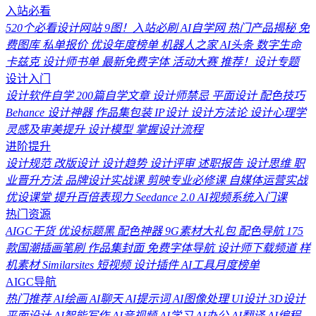
入站必看
520个必看设计网站
9图！入站必刷
AI自学网
热门产品揭秘
免
费图库
私单报价
优设年度榜单
机器人之家
AI头条
数字生命
卡兹克
设计师书单
最新免费字体
活动大赛
推荐！设计专题
设计入门
设计软件自学
200篇自学文章
设计师禁忌
平面设计
配色技巧
Behance
设计神器
作品集包装
IP设计
设计方法论
设计心理学
灵感及审美提升
设计模型
掌握设计流程
进阶提升
设计规范
改版设计
设计趋势
设计评审
述职报告
设计思维
职
业晋升方法
品牌设计实战课
剪映专业必修课
自媒体运营实战
优设课堂
提升百倍表现力
Seedance 2.0
AI视频系统入门课
热门资源
AIGC干货
优设标题黑
配色神器
9G素材大礼包
配色导航
175
款国潮插画笔刷
作品集封面
免费字体导航
设计师下载频道
样
机素材
Similarsites
短视频
设计插件
AI工具月度榜单
AIGC导航
热门推荐
AI绘画
AI聊天
AI提示词
AI图像处理
UI设计
3D设计
平面设计
AI智能写作
AI音视频
AI学习
AI办公
AI翻译
AI编程