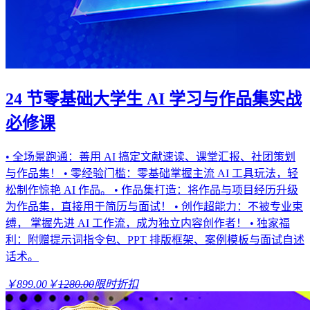
24 节零基础大学生 AI 学习与作品集实战
必修课
• 全场景跑通：善用 AI 搞定文献速读、课堂汇报、社团策划
与作品集！ • 零经验门槛：零基础掌握主流 AI 工具玩法，轻
松制作惊艳 AI 作品。 • 作品集打造：将作品与项目经历升级
为作品集，直接用于简历与面试！ • 创作超能力：不被专业束
缚， 掌握先进 AI 工作流，成为独立内容创作者！ • 独家福
利：附赠提示词指令包、PPT 排版框架、案例模板与面试自述
话术。
￥899.00
￥
1280.00
限时折扣