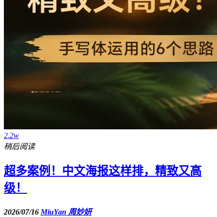
2.2w
稍后阅读
超多案例！中文海报这样排，精致又高
级！
2026/07/16
MiuYan 周妙妍