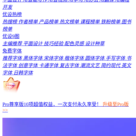
开发
优设热榜
热搜榜
作者榜单
产品榜单
热文榜单
课程榜单
铁粉榜单
图书
榜单
优设9图
主编推荐
平面设计
技巧经验
配色灵感
设计种草
免费字体
推荐字体
黑体字体
宋体字体
楷体字体
圆体字体
手写字体
书
法字体
创意字体
卡通字体
复古字体
潮流文艺
简约现代
英文
字体
日韩字体
Pro尊享版10项超值权益，一次支付永久享受！
升级至Pro版
>>