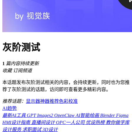
灰阶测试
1
篇内容持续更新
收藏
订阅频道
本话题发布灰阶测试相关的内容，会持续更新，同时也为您推
荐了灰阶测试的话题，访问即可查看更多精彩内容。
推荐话题：
显示器
神器推荐
色彩校准
AI趋势
最新AI工具
GPT Images2
OpenClaw
AI智能绘画
Blender
Figma
HMI设计指南
直播间设计
OPC一人公司
优设热榜
教你做字库
设计服务
求职面试
3D设计