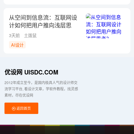
从空间到信息流：互联网设
计如何把用户推向浅层思
考？
3天前
土拨鼠
AI设计
优设网 UISDC.COM
2012年成立至今，是国内极具人气的设计师交
流学习平台
看设计文章，学软件教程，找灵感
素材，尽在优设网
返回首页