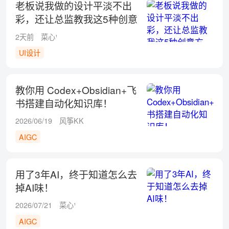
老板说我做的设计平淡不出
彩，还让总监教我这5种创意
方式！
2天前
菜心¹
UI设计
教你用 Codex+Obsidian+飞
书搭建自动化知识库！
2026/06/19
风筝KK
AIGC
用了3年AI，终于知道怎么去
掉AI味！
2026/07/21
菜心¹
AIGC