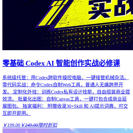
零基础 Codex AI 智能创作实战必修课
系统级托管：用Codex跨软件操控电脑，一键接管机械杂活。
零代码实战：命令Codex自制Web工具，普通人无痛跨界开
发。 定制化外挂：训练Codex私有设计技能，自由组装商业提
效流。 批量化出图：自制Canvas工具，一键打包合成商业延
展图包。 独家福利： 附赠收录30+Skill 和 AI提示词典，可交
互即开即用。
￥199.00
￥
249.00
限时折扣