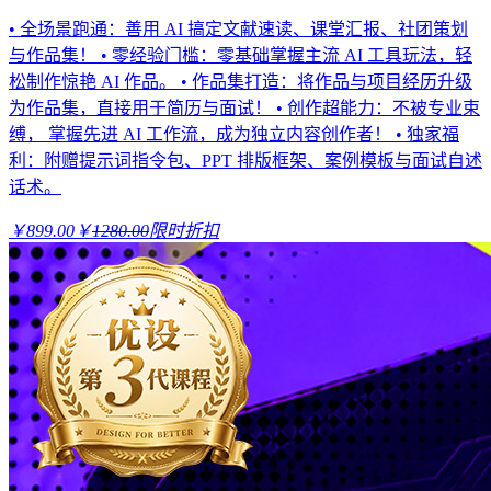
• 全场景跑通：善用 AI 搞定文献速读、课堂汇报、社团策划
与作品集！ • 零经验门槛：零基础掌握主流 AI 工具玩法，轻
松制作惊艳 AI 作品。 • 作品集打造：将作品与项目经历升级
为作品集，直接用于简历与面试！ • 创作超能力：不被专业束
缚， 掌握先进 AI 工作流，成为独立内容创作者！ • 独家福
利：附赠提示词指令包、PPT 排版框架、案例模板与面试自述
话术。
￥899.00
￥
1280.00
限时折扣