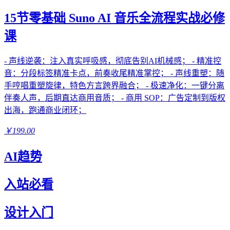
15节零基础 Suno AI 音乐全流程实战必修
课
- 声线逆袭：注入真实呼吸感，彻底告别AI机械感； - 精准控
音：分段标签精准卡点，前奏收尾精准掌控； - 声线重塑：随
手哼唱重塑旋律，特色方言跨界融合； - 极速净化：一键分离
伴奏人声，后期直达商用音质； - 商用 SOP：广告定制到版权
出海，跑通商业闭环；
￥199.00
AI趋势
入站必看
设计入门