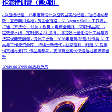
作流特训营（第9期）
- 总监级经验：12年电商设计总监转型实战经验，拒绝堆砌参
数，直击商用落地 - 黄金全链路：AI Agent x Skill × 工作流，
打通（方法论 + 创意 + 视觉 + 电商全链路 + 求职作品集） -
提效流水线：定制流程 AI 加持，用提效批量化设计工具与方
法实现能效翻倍 - 资源库更新：2026年电商/视觉/创作类 AI 工
具与工作流资源库，持续更新迭代 - 独家福利：附赠 AI 提示
词文档/说明书+作品集参考，支撑商业案例快速落地和求职晋
升
￥949.00
￥
999.00
限时折扣