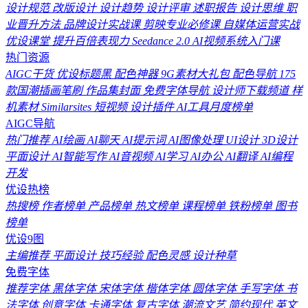
设计规范
改版设计
设计趋势
设计评审
述职报告
设计思维
职
业晋升方法
品牌设计实战课
剪映专业必修课
自媒体运营实战
优设课堂
提升百倍表现力
Seedance 2.0
AI视频系统入门课
热门资源
AIGC干货
优设标题黑
配色神器
9G素材大礼包
配色导航
175
款国潮插画笔刷
作品集封面
免费字体导航
设计师下载频道
样
机素材
Similarsites
短视频
设计插件
AI工具月度榜单
AIGC导航
热门推荐
AI绘画
AI聊天
AI提示词
AI图像处理
UI设计
3D设计
平面设计
AI智能写作
AI音视频
AI学习
AI办公
AI翻译
AI编程
开发
优设热榜
热搜榜
作者榜单
产品榜单
热文榜单
课程榜单
铁粉榜单
图书
榜单
优设9图
主编推荐
平面设计
技巧经验
配色灵感
设计种草
免费字体
推荐字体
黑体字体
宋体字体
楷体字体
圆体字体
手写字体
书
法字体
创意字体
卡通字体
复古字体
潮流文艺
简约现代
英文