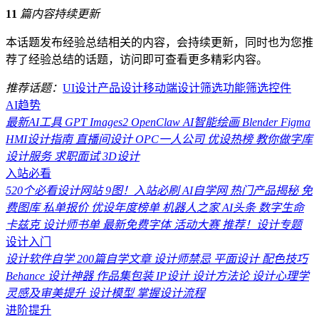
11
篇内容持续更新
本话题发布经验总结相关的内容，会持续更新，同时也为您推
荐了经验总结的话题，访问即可查看更多精彩内容。
推荐话题：
UI设计
产品设计
移动端设计
筛选功能
筛选控件
AI趋势
最新AI工具
GPT Images2
OpenClaw
AI智能绘画
Blender
Figma
HMI设计指南
直播间设计
OPC一人公司
优设热榜
教你做字库
设计服务
求职面试
3D设计
入站必看
520个必看设计网站
9图！入站必刷
AI自学网
热门产品揭秘
免
费图库
私单报价
优设年度榜单
机器人之家
AI头条
数字生命
卡兹克
设计师书单
最新免费字体
活动大赛
推荐！设计专题
设计入门
设计软件自学
200篇自学文章
设计师禁忌
平面设计
配色技巧
Behance
设计神器
作品集包装
IP设计
设计方法论
设计心理学
灵感及审美提升
设计模型
掌握设计流程
进阶提升