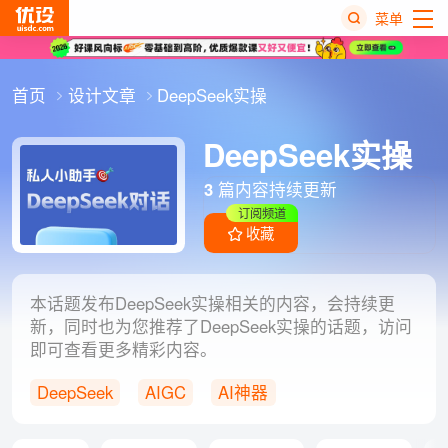
菜单
热
首页
设计文章
DeepSeek实操
搜
榜
DeepSeek实操
3
篇内容持续更新
订阅频道
收藏
本话题发布DeepSeek实操相关的内容，会持续更
新，同时也为您推荐了DeepSeek实操的话题，访问
即可查看更多精彩内容。
DeepSeek
AIGC
AI神器
DeepSeek指令
人工智能