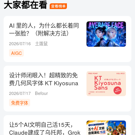
大家都在看
AI 里的人，为什么都长着同
一张脸？（附解决方法）
2026/07/16
土拨鼠
AIGC
设计师闭眼入！超精致的免
费几何风字体 KT Kiyosuna
Sans 来了！
2026/07/17
Befour
免费字体
让5个AI文明自己活15天，
Claude建成了乌托邦，Grok