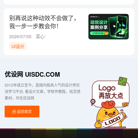
别再说这种动效不会做了，
我一步一步教会你！
2026/07/05
菜心¹
UI设计
优设网 UISDC.COM
2012年成立至今，是国内极具人气的设计师交
流学习平台
看设计文章，学软件教程，找灵感
素材，尽在优设网
返回首页