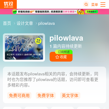
菜单
热
首页
设计文章
pilowlava
搜
榜
pilowlava
1
篇内容持续更新
订阅频道
收藏
本话题发布pilowlava相关的内容，会持续更新，同
时也为您推荐了pilowlava的话题，访问即可查看更
多精彩内容。
免费可商用
免费字体
英文字体
装饰字体
酸性字体