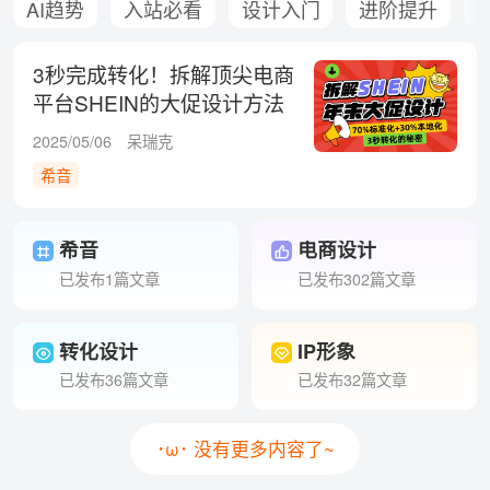
AI趋势
入站必看
设计入门
进阶提升
3秒完成转化！拆解顶尖电商
平台SHEIN的大促设计方法
+视觉规范
2025/05/06
呆瑞克
希音
希音
电商设计
已发布1篇文章
已发布302篇文章
转化设计
IP形象
已发布36篇文章
已发布32篇文章
･ω･ 没有更多内容了~